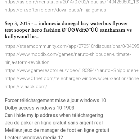
https://as.com/meristation/2014/07/02/noticias/1404280800_13
https://en.softonic.com/downloads/ninja-games
Sep 3, 2015 - ... indonesia donegal bay waterbus flyover
test sooper hero fashion Ø¨ÙØ∨df;Ø¨ÙÙ santhanam vs
kollywood he...
https://steamcommunity.com/app/272510/discussions/0/3409
https://www.moddb.com/games/naruto-shippuden-ultimate-
ninja-storm-revolution
https://www.gamereactor.eu/video/180884/Naruto+Shippuden+
https://www.01net.com/telecharger/windows/Jeux/action/fiche
https://rajaapk.com/
Forcer téléchargement mise à jour windows 10
Dolby access windows 10 1903
Can i hide my ip address when téléchargering
Jeu de poker en ligne gratuit sans argent reel
Meilleur jeux de manager de foot en ligne gratuit
Lecteur windows media 12