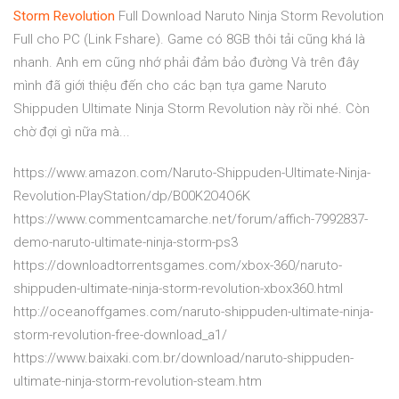
Storm
Revolution
Full Download Naruto Ninja Storm Revolution
Full cho PC (Link Fshare). Game có 8GB thôi tải cũng khá là
nhanh. Anh em cũng nhớ phải đảm bảo đường Và trên đây
mình đã giới thiệu đến cho các bạn tựa game Naruto
Shippuden Ultimate Ninja Storm Revolution này rồi nhé. Còn
chờ đợi gì nữa mà...
https://www.amazon.com/Naruto-Shippuden-Ultimate-Ninja-
Revolution-PlayStation/dp/B00K2O4O6K
https://www.commentcamarche.net/forum/affich-7992837-
demo-naruto-ultimate-ninja-storm-ps3
https://downloadtorrentsgames.com/xbox-360/naruto-
shippuden-ultimate-ninja-storm-revolution-xbox360.html
http://oceanoffgames.com/naruto-shippuden-ultimate-ninja-
storm-revolution-free-download_a1/
https://www.baixaki.com.br/download/naruto-shippuden-
ultimate-ninja-storm-revolution-steam.htm