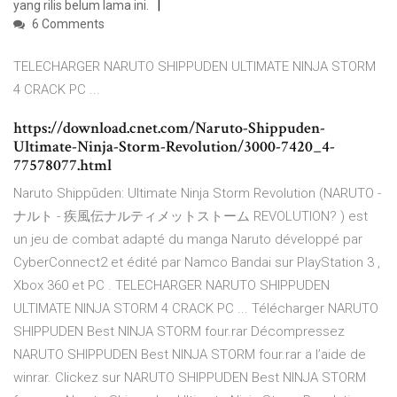
yang rilis belum lama ini.
6 Comments
TELECHARGER NARUTO SHIPPUDEN ULTIMATE NINJA STORM
4 CRACK PC ...
https://download.cnet.com/Naruto-Shippuden-
Ultimate-Ninja-Storm-Revolution/3000-7420_4-
77578077.html
Naruto Shippūden: Ultimate Ninja Storm Revolution (NARUTO -
ナルト - 疾風伝ナルティメットストーム REVOLUTION? ) est
un jeu de combat adapté du manga Naruto développé par
CyberConnect2 et édité par Namco Bandai sur PlayStation 3 ,
Xbox 360 et PC . TELECHARGER NARUTO SHIPPUDEN
ULTIMATE NINJA STORM 4 CRACK PC ... Télécharger NARUTO
SHIPPUDEN Best NINJA STORM four.rar Décompressez
NARUTO SHIPPUDEN Best NINJA STORM four.rar a l’aide de
winrar. Clickez sur NARUTO SHIPPUDEN Best NINJA STORM