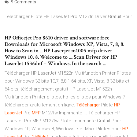
9 Comments
Télécharger Pilote HP LaserJet Pro M127fn Driver Gratuit Pour
...
HP Officejet Pro 8610 driver and software free
Downloads for Microsoft Windows XP, Vista, 7, 8, 8.
How to Scan in ... HP Laserjet m1005 mfp driver
Windows 10, 8. Welcome to .... Scan Driver for HP
LaserJet 1536dnf – Windows. In the search ...
Télécharger HP LaserJet M1522n Multifunction Printer Pilotes
pour Windows 32 bits 10,7, 8,8.1 64 bits, XP, Vista, 8 32 bits et
64 bits, téléchargement gratuit HP LaserJet M1522n
Multifunction Printer pilotes, hp les pilotes pour Windows 7
télécharger gratuitement en ligne.
Télécharger
Pilote
HP
LaserJet
Pro
MFP
M127fw Imprimante ... Télécharger HP
LaserJet Pro MFP M127fw Pilote Imprimante Gratuit Pour
Windows 10, Windows 8, Windows 7 et Mac. Pilotes pour
HP
LaserJet
Pro
1536dnf
- nodevice.fr Pilotes pour HP LaserJet