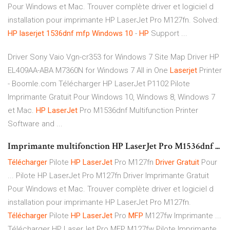
Pour Windows et Mac. Trouver complète driver et logiciel d
installation pour imprimante HP LaserJet Pro M127fn. Solved:
HP
laserjet
1536dnf
mfp
Windows
10
-
HP
Support ...
Driver Sony Vaio Vgn-cr353 for Windows 7
Site Map
Driver HP
EL409AA-ABA M7360N for Windows 7
All in One
Laserjet
Printer
- Boomle.com
Télécharger HP LaserJet P1102 Pilote
Imprimante Gratuit Pour Windows 10, Windows 8, Windows 7
et Mac.
HP
LaserJet
Pro M1536dnf Multifunction Printer
Software and ...
Imprimante multifonction HP LaserJet Pro M1536dnf ...
Télécharger
Pilote
HP
LaserJet
Pro M127fn
Driver
Gratuit
Pour
... Pilote HP LaserJet Pro M127fn Driver Imprimante Gratuit
Pour Windows et Mac. Trouver complète driver et logiciel d
installation pour imprimante HP LaserJet Pro M127fn.
Télécharger
Pilote
HP
LaserJet
Pro
MFP
M127fw Imprimante ...
Télécharger HP LaserJet Pro MFP M127fw Pilote Imprimante